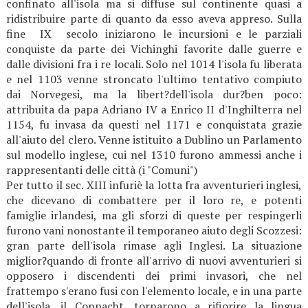
confinato all'isola ma si diffuse sul continente quasi a
ridistribuire parte di quanto da esso aveva appreso. Sulla
fine IX secolo iniziarono le incursioni e le parziali
conquiste da parte dei Vichinghi favorite dalle guerre e
dalle divisioni fra i re locali. Solo nel 1014 l'isola fu liberata
e nel 1103 venne stroncato l'ultimo tentativo compiuto
dai Norvegesi, ma la libert?dell'isola dur?ben poco:
attribuita da papa Adriano IV a Enrico II d'Inghilterra nel
1154, fu invasa da questi nel 1171 e conquistata grazie
all'aiuto del clero. Venne istituito a Dublino un Parlamento
sul modello inglese, cui nel 1310 furono ammessi anche i
rappresentanti delle città (i "Comuni")
Per tutto il sec. XIII infuriè la lotta fra avventurieri inglesi,
che dicevano di combattere per il loro re, e potenti
famiglie irlandesi, ma gli sforzi di queste per respingerli
furono vani nonostante il temporaneo aiuto degli Scozzesi:
gran parte dell'isola rimase agli Inglesi. La situazione
miglior?quando di fronte all'arrivo di nuovi avventurieri si
opposero i discendenti dei primi invasori, che nel
frattempo s'erano fusi con l'elemento locale, e in una parte
dell'isola, il Connacht, tornarono a rifiorire la lingua