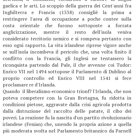
gaelica e le arti. Lo scoppio della guerra dei Cent'anni fra
Inghilterra e Francia (1338) consigliè la prima a
restringere l'area di occupazione a poche contee sulla
costa orientale che furono sottoposte a forzata
anglicizzazione, mentre il resto dell'isola veniva
considerato territorio nemico e si rompeva pertanto con
esso ogni rapporto. La vita irlandese riprese vigore anche
se sull'isola incombeva il pericolo che, una volta finito il
conflitto con la Francia, gli Inglesi ne tentassero la
riconquista partendo dal Pale, il che avvenne coi Tudor:
Enrico VII nel 1494 sottopose il Parlamento di Dublino al
proprio controllo ed Enrico VIII nel 1541 si fece
proclamare re d'Irlanda.
Quando il liberalismo economico trionf? l'Irlanda, che non
poteva competere con la Gran Bretagna, fu ridotta in
condizioni pietose, aggravate dalla crisi agricola prodotta
dalla distruzione del raccolto delle patate, il cibo dei
poveri. La reazione fu la nascita d'un partito rivoluzionario
irlandese (Fenian) che, unendo la propria azione a quella
più moderata svolta nel Parlamento britannico da Parnell