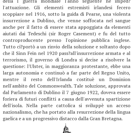
della I guerra mondiale l'anno seguente ne imped?
l'attuazione. Gli elementi estremisti irlandesi fecero
scoppiare nel 1916, sotto la guida di Pearse, una violenta
insurrezione a Dublino, che venne soffocata nel sangue
anche per il fatto di essere stata appoggiata da elementi
aiutati dai Tedeschi (sir Roger Casement) e fu del tutto
controproducente presso l'opinione pubblica inglese.
Tutto ci?portò a un rinvio della soluzione e soltanto dopo
che il Sinn Fein nel 1920 pass?all'insurrezione armata e al
terrorismo, il governo di Londra si decise a risolvere la
questione: l'Ulster, in maggioranza protestante, ebbe una
larga autonomia e continuò a far parte del Regno Unito,
mentre il resto dell'Irlanda costituè un Dominion
nell'ambito del Commonwealth. Tale soluzione, approvata
dal Parlamento di Dublino il 7 giugno 1922, doveva essere
foriera di futuri conflitti a causa dell'avvenuta spartizione
dell'isola. Nella parte cattolica si sviluppè un acceso
nazionalismo, che ha portato alla resurrezione della lingua
gaelica e a un progressivo distacco dalla Gran Bretagna.