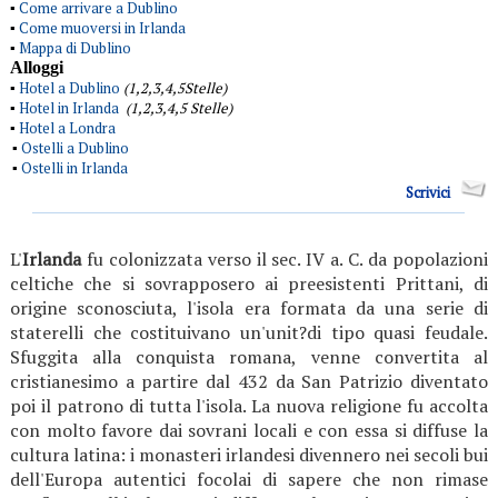
Come arrivare a Dublino
▪
Come muoversi in Irlanda
▪
Mappa di Dublino
▪
Alloggi
Hotel a Dublino
(1,2,3,4,5Stelle)
▪
Hotel in Irlanda
(1,2,3,4,5 Stelle)
▪
Hotel a Londra
▪
Ostelli a Dublino
▪
Ostelli in Irlanda
▪
Scrivici
L'
Irlanda
fu colonizzata verso il sec. IV a. C. da popolazioni
celtiche che si sovrapposero ai preesistenti Prittani, di
origine sconosciuta, l'isola era formata da una serie di
staterelli che costituivano un'unit?di tipo quasi feudale.
Sfuggita alla conquista romana, venne convertita al
cristianesimo a partire dal 432 da San Patrizio diventato
poi il patrono di tutta l'isola. La nuova religione fu accolta
con molto favore dai sovrani locali e con essa si diffuse la
cultura latina: i monasteri irlandesi divennero nei secoli bui
dell'Europa autentici focolai di sapere che non rimase