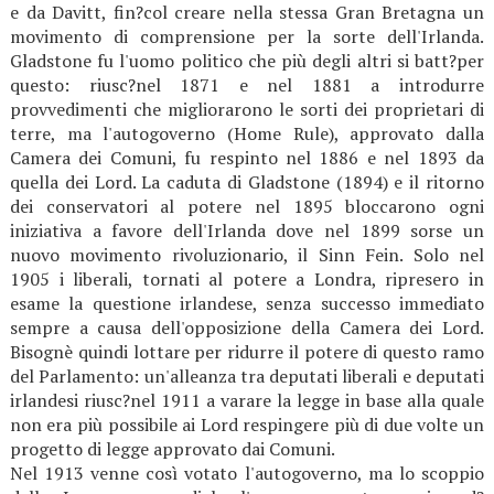
e da Davitt, fin?col creare nella stessa Gran Bretagna un
movimento di comprensione per la sorte dell'Irlanda.
Gladstone fu l'uomo politico che più degli altri si batt?per
questo: riusc?nel 1871 e nel 1881 a introdurre
provvedimenti che migliorarono le sorti dei proprietari di
terre, ma l'autogoverno (Home Rule), approvato dalla
Camera dei Comuni, fu respinto nel 1886 e nel 1893 da
quella dei Lord. La caduta di Gladstone (1894) e il ritorno
dei conservatori al potere nel 1895 bloccarono ogni
iniziativa a favore dell'Irlanda dove nel 1899 sorse un
nuovo movimento rivoluzionario, il Sinn Fein. Solo nel
1905 i liberali, tornati al potere a Londra, ripresero in
esame la questione irlandese, senza successo immediato
sempre a causa dell'opposizione della Camera dei Lord.
Bisognè quindi lottare per ridurre il potere di questo ramo
del Parlamento: un'alleanza tra deputati liberali e deputati
irlandesi riusc?nel 1911 a varare la legge in base alla quale
non era più possibile ai Lord respingere più di due volte un
progetto di legge approvato dai Comuni.
Nel 1913 venne così votato l'autogoverno, ma lo scoppio