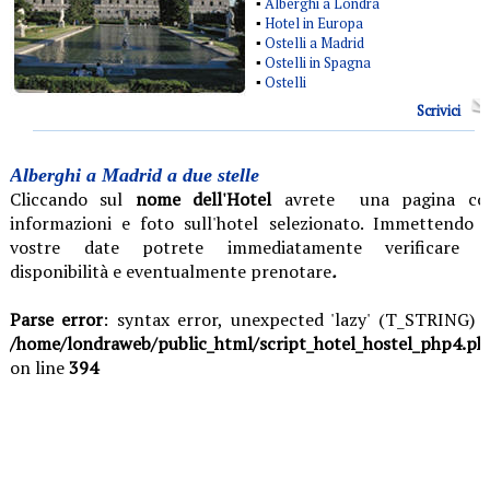
▪
Alberghi a Londra
▪
Hotel in Europa
▪
Ostelli a Madrid
▪
Ostelli in Spagna
▪
Ostelli
Scrivici
Alberghi a Madrid a due stelle
Cliccando sul
nome dell'Hotel
avrete una pagina co
informazioni e foto sull'hotel selezionato. Immettendo l
vostre date potrete immediatamente verificare l
disponibilità e eventualmente prenotare
.
Parse error
: syntax error, unexpected 'lazy' (T_STRING) i
/home/londraweb/public_html/script_hotel_hostel_php4.ph
on line
394