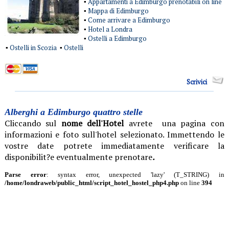
Appartamenti a Edimburgo prenotabili on line
▪
Mappa di Edimburgo
▪
Come arrivare a Edimburgo
▪
Hotel a Londra
▪
Ostelli a Edimburgo
▪
Ostelli in Scozia
Ostelli
▪
▪
Scrivici
Alberghi a Edimburgo quattro stelle
Cliccando sul
nome dell'Hotel
avrete una pagina con
informazioni e foto sull'hotel selezionato. Immettendo le
vostre date potrete immediatamente verificare la
disponibilit?e eventualmente prenotare
.
Parse error
: syntax error, unexpected 'lazy' (T_STRING) in
/home/londraweb/public_html/script_hotel_hostel_php4.php
on line
394