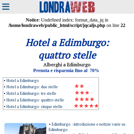
≡
Notice
: Undefined index: format_data_jq in
/home/londraweb/public_html/script/jqcaljs.php
on line
22
Hotel a Edimburgo:
quattro stelle
Alberghi a Edimburgo
Prenota e risparmia fino al 70%
Hotel a Edimburgo
▪
Hotel a Edimburgo: due stelle
▪
Hotel a Edimburgo: tre stelle
▪
Hotel a Edimburgo: quattro stelle
▪
Hotel a Edimburgo: cinque stelle
▪
Edimburgo : introduzione e notizie varie su
▪
Edimburgo