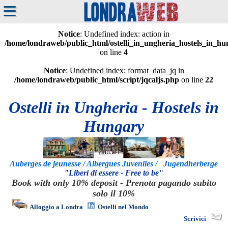
≡
Notice
: Undefined index: action in
/home/londraweb/public_html/ostelli_in_ungheria_hostels_in_h
on line
4
Notice
: Undefined index: format_data_jq in
/home/londraweb/public_html/script/jqcaljs.php
on line
22
Ostelli in Ungheria - Hostels in
Hungary
Auberges de jeunesse / Albergues Juveniles / Jugendherberge
"Liberi di essere - Free to be"
Book with only 10% deposit - Prenota pagando subito
solo il 10%
Alloggio a Londra
Ostelli nel Mondo
Scrivici