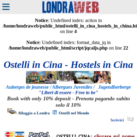
≡
Notice
: Undefined index: action in
/home/londraweb/public_html/ostelli_in_cina_hostels_in_china.h
on line
4
Notice
: Undefined index: format_data_jq in
/home/londraweb/public_html/script/jqcaljs.php
on line
22
Ostelli in Cina - Hostels in Cina
Auberges de jeunesse / Albergues Juveniles / Jugendherberge
"Liberi di essere - Free to be"
Book with only 10% deposit - Prenota pagando subito
solo il 10%
Alloggio a Londra
Ostelli nel Mondo
Scrivici
OSTELLI CINA:
cliccare sul nome