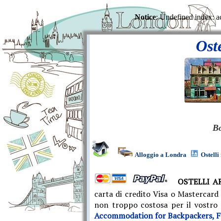
Notice
: Undefined index: a
Notice
: Undefine
Ost
Bo
Alloggio a Londra
Ostell
OSTELLI A
carta di credito Visa o Mastercard 
non troppo costosa per il vostro
Accommodation for Backpackers, Fam