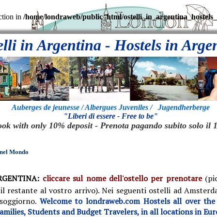
ction in
/home/londraweb/public_html/ostelli_in_argentina_hostels
d index: format_data_jq in
/home/londraweb/public_html/script/jqca
elli in Argentina - Hostels in Arge
Auberges de jeunesse / Albergues Juveniles / Jugendherberge
"Liberi di essere - Free to be"
ok with only 10% deposit - Prenota pagando subito solo il
i nel Mondo
RGENTINA:
cliccare sul nome dell'ostello per prenotare
(pi
il restante al vostro arrivo).
Nei seguenti ostelli ad Amster
 soggiorno.
Welcome to londraweb.com Hostels all over the 
ilies, Students and Budget Travelers, in all locations in Eur