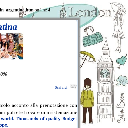
_in_argentina.htm
on line
4
ljs.php
on line
22
ntina
 10%
Scrivici
ccolo acconto alla prenotazione con
dam potrete trovare una sistemazione
world. Thousands of quality Budget
ope.