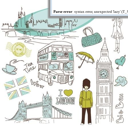
Parse error
: syntax error, unexpected 'lazy' (