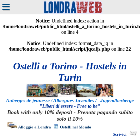
≡
Notice
: Undefined index: action in
/home/londraweb/public_html/ostelli_a_torino_hostels_in_turin.
on line
4
Notice
: Undefined index: format_data_jq in
/home/londraweb/public_html/script/jqcaljs.php
on line
22
Ostelli a Torino - Hostels in
Turin
Auberges de jeunesse / Albergues Juveniles / Jugendherberge
"Liberi di essere - Free to be"
Book with only 10% deposit - Prenota pagando subito
solo il 10%
Alloggio a Londra
Ostelli nel Mondo
Scrivici