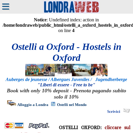
≡
Notice
: Undefined index: action in
/home/londraweb/public_html/ostelli_a_oxford_hostels_in_oxfor
on line
4
Ostelli a Oxford - Hostels in
Oxford
Auberges de jeunesse / Albergues Juveniles / Jugendherberge
"Liberi di essere - Free to be"
Book with only 10% deposit - Prenota pagando subito
solo il 10%
Alloggio a Londra
Ostelli nel Mondo
Scrivici
OSTELLI OXFORD:
cliccare sul