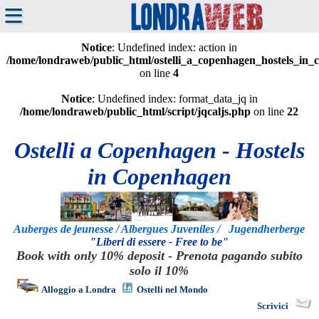
≡
Notice
: Undefined index: action in
/home/londraweb/public_html/ostelli_a_copenhagen_hostels_in
on line
4
Notice
: Undefined index: format_data_jq in
/home/londraweb/public_html/script/jqcaljs.php
on line
22
Ostelli a Copenhagen - Hostels
in Copenhagen
Auberges de jeunesse / Albergues Juveniles / Jugendherberge
"Liberi di essere - Free to be"
Book with only 10% deposit - Prenota pagando subito
solo il 10%
Alloggio a Londra
Ostelli nel Mondo
Scrivici