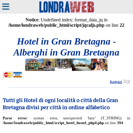
≡
Notice
: Undefined index: format_data_jq in
/home/londraweb/public_html/script/jqcaljs.php
on line
22
Hotel in Gran Bretagna -
Alberghi in Gran Bretagna
Scrivici
Tutti gli Hotel di ogni località o città della Gran
Bretagna divisi per città in ordine alfabetico
Parse error
: syntax error, unexpected 'lazy' (T_STRING) in
/home/londraweb/public_html/script_hotel_hostel_php4.php
on line
394