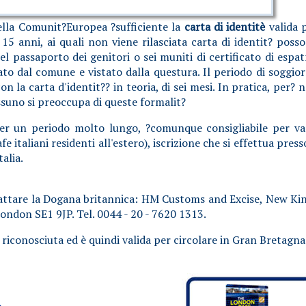
 della Comunit?Europea ?sufficiente la
carta di identitè
valida 
i 15 anni, ai quali non viene rilasciata carta di identit? poss
el passaporto dei genitori o sei muniti di certificato di espat
ato dal comune e vistato dalla questura. Il periodo di soggio
 la carta d'identit?? in teoria, di sei mesi. In pratica, per? 
essuno si preoccupa di queste formalit?
 per un periodo molto lungo, ?comunque consigliabile per va
e italiani residenti all'estero), iscrizione che si effettua presso
talia.
tattare la Dogana britannica: HM Customs and Excise, New Ki
ndon SE1 9JP. Tel. 0044 - 20 - 7620 1313.
 riconosciuta ed è quindi valida per circolare in Gran Bretagna