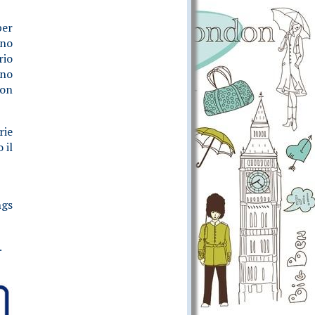
per
ono
rio
rno
non
rie
 il
ngs
.